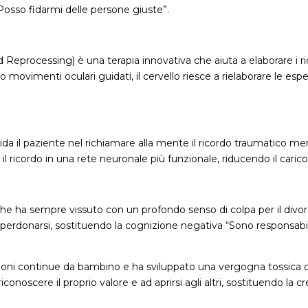
Posso fidarmi delle persone giuste”.
rocessing) è una terapia innovativa che aiuta a elaborare i ric
o movimenti oculari guidati, il cervello riesce a rielaborare le e
da il paziente nel richiamare alla mente il ricordo traumatico 
” il ricordo in una rete neuronale più funzionale, riducendo il cari
he ha sempre vissuto con un profondo senso di colpa per il divorz
perdonarsi, sostituendo la cognizione negativa “Sono responsabil
zioni continue da bambino e ha sviluppato una vergogna tossica ch
iconoscere il proprio valore e ad aprirsi agli altri, sostituendo l