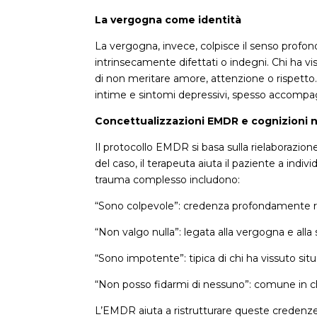
La vergogna come identità
La vergogna, invece, colpisce il senso profond
intrinsecamente difettati o indegni. Chi ha v
di non meritare amore, attenzione o rispetto. 
intime e sintomi depressivi, spesso accompag
Concettualizzazioni EMDR e cognizioni 
Il protocollo EMDR si basa sulla rielaborazio
del caso, il terapeuta aiuta il paziente a in
trauma complesso includono:
“Sono colpevole”: credenza profondamente rad
“Non valgo nulla”: legata alla vergogna e alla 
“Sono impotente”: tipica di chi ha vissuto situ
“Non posso fidarmi di nessuno”: comune in ch
L’EMDR aiuta a ristrutturare queste credenze