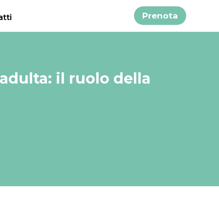
Prenota
tti
dulta: il ruolo della