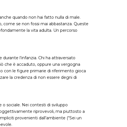
nche quando non hai fatto nulla di male.
io, come se non fossi mai abbastanza. Queste
ofondamente la vita adulta. Un percorso
 durante l’infanzia. Chi ha attraversato
 ciò che è accaduto, oppure una vergogna
to con le figure primarie di riferimento gioca
orzare la credenza di non essere degni di
 sociale. Nei contesti di sviluppo
 oggettivamente riprovevoli, ma piuttosto a
mpliciti provenienti dall’ambiente (“Sei un
pevole.