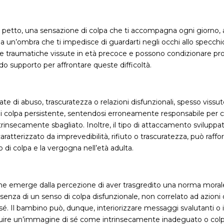
petto, una sensazione di colpa che ti accompagna ogni giorno, a
 un’ombra che ti impedisce di guardarti negli occhi allo specch
nze traumatiche vissute in età precoce e possono condizionare pr
do supporto per affrontare queste difficoltà.
e di abuso, trascuratezza o relazioni disfunzionali, spesso vissute
i colpa persistente, sentendosi erroneamente responsabile per
trinsecamente sbagliato. Inoltre, il tipo di attaccamento sviluppa
aratterizzato da imprevedibilità, rifiuto o trascuratezza, può raff
 di colpa e la vergogna nell’età adulta.
e emerge dalla percezione di aver trasgredito una norma morale o
senza di un senso di colpa disfunzionale, non correlato ad azioni
sé. Il bambino può, dunque, interiorizzare messaggi svalutanti o i
struire un’immagine di sé come intrinsecamente inadeguato o col