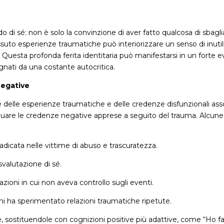
o di sé: non è solo la convinzione di aver fatto qualcosa di sbagl
issuto esperienze traumatiche può interiorizzare un senso di inut
Questa profonda ferita identitaria può manifestarsi in un forte evi
nati da una costante autocritica.
negative
ne delle esperienze traumatiche e delle credenze disfunzionali ass
dividuare le credenze negative apprese a seguito del trauma. Alcun
icata nelle vittime di abuso e trascuratezza.
svalutazione di sé.
azioni in cui non aveva controllo sugli eventi.
i ha sperimentato relazioni traumatiche ripetute.
, sostituendole con cognizioni positive più adattive, come “Ho f