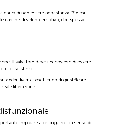
e la paura di non essere abbastanza. “Se mi
role cariche di veleno emotivo, che spesso
one. Il salvatore deve riconoscere di essere,
re: di se stessi.
on occhi diversi, smettendo di giustificare
reale liberazione.
disfunzionale
importante imparare a distinguere tra senso di