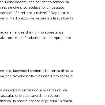
ormai indipendente, che per molto tempo ha
 amicizie che si sgretolavano, un passato
 capisce”, “Se mi lasci, crollerò”, “Dopo tutto
rlo. Ma il prezzo da pagare era la sua libertà
ro ragione nel dire che non ho abbastanza
 di salvatore, ma è fondamentale comprendere
ontrollo, facendoci credere che senza di noi la
, che trovano nella relazione il loro senso di
a sopportato umiliazioni e svalutazioni da
asciarla, lei lo accusava di non essere
steva un amore capace di guarirla. In realtà,