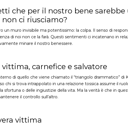
tti che per il nostro bene sarebbe
i non ci riusciamo?
o un muro invisibile ma potentissimo: la colpa. Il senso di responsab
enza di noi non ce la farà. Questi sentimenti ci incatenano in rela
tivamente minare il nostro benessere.
vittima, carnefice e salvatore
l’interno di quello che viene chiamato il “triangolo drammatico” di
Spesso chi si trova intrappolato in una relazione tossica assume il ru
fortuna o delle ingiustizie della vita. Ma la verità è che in ques
ntenere il controllo sull’altro.
vera vittima