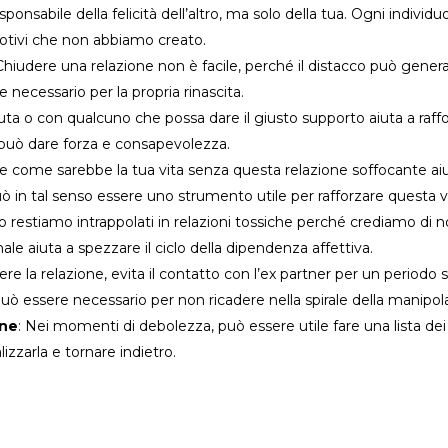
ponsabile della felicità dell’altro, ma solo della tua. Ogni individu
otivi che non abbiamo creato.
hiudere una relazione non è facile, perché il distacco può gener
 necessario per la propria rinascita.
ta o con qualcuno che possa dare il giusto supporto aiuta a raffor
 può dare forza e consapevolezza.
e come sarebbe la tua vita senza questa relazione soffocante aiu
può in tal senso essere uno strumento utile per rafforzare questa v
 restiamo intrappolati in relazioni tossiche perché crediamo di no
nale aiuta a spezzare il ciclo della dipendenza affettiva.
re la relazione, evita il contatto con l’ex partner per un periodo s
ò essere necessario per non ricadere nella spirale della manipol
ene
: Nei momenti di debolezza, può essere utile fare una lista dei 
lizzarla e tornare indietro.