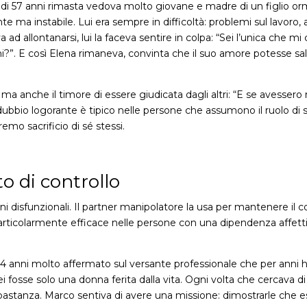
e di 57 anni rimasta vedova molto giovane e madre di un figlio 
 ma instabile. Lui era sempre in difficoltà: problemi sul lavoro,
a ad allontanarsi, lui la faceva sentire in colpa: “Sei l’unica che mi
”. E così Elena rimaneva, convinta che il suo amore potesse salva
la, ma anche il timore di essere giudicata dagli altri: “E se avesse
o dubbio logorante è tipico nelle persone che assumono il ruolo
mo sacrificio di sé stessi.
 di controllo
ni disfunzionali. Il partner manipolatore la usa per mantenere il c
ticolarmente efficace nelle persone con una dipendenza affettiva
4 anni molto affermato sul versante professionale che per anni h
fosse solo una donna ferita dalla vita. Ogni volta che cercava di l
stanza. Marco sentiva di avere una missione: dimostrarle che esi