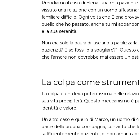
Prendiamo il caso di Elena, una mia pazient
vissuto una relazione con un uomo affascinante
familiare difficile. Ogni volta che Elena provav
quello che ho passato, anche tu mi abbandoni?
e la sua serenità.
Non era solo la paura di lasciarlo a paralizzar
pazienza? E se fossi io a sbagliare?”. Quest
che l’amore non dovrebbe mai essere un estre
La colpa come strumento
La colpa è una leva potentissima nelle relazio
sua vita precipiterà. Questo meccanismo è par
identità e valore.
Un altro caso è quello di Marco, un uomo di 4
parte della propria compagna, convinto che lei 
sufficientemente paziente, di non amarla abba