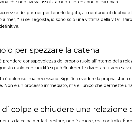
ersona che non aveva assolutamente intenzione di cambiare.
insicurezze del partner per tenerlo legato, alimentando il dubbio 
 a me”, “Tu sei l’egoista, io sono solo una vittima della vita”. Pa
efinitiva.
uolo per spezzare la catena
prendere consapevolezza del proprio ruolo all’interno della relazi
questo ruolo con lucidità si può finalmente diventare il vero salvato
 è doloroso, ma necessario. Significa rivedere la propria storia c
alore. Non è un processo immediato, ma è l’unico che permette una 
 di colpa e chiudere una relazione 
artner usa la colpa per farti restare, non è amore, ma controllo. È 