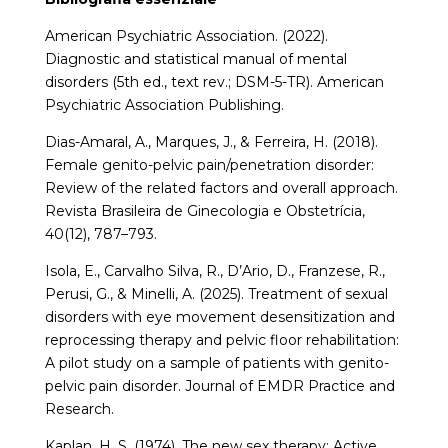
American Psychiatric Association. (2022).
Diagnostic and statistical manual of mental
disorders (5th ed., text rev.; DSM-5-TR). American
Psychiatric Association Publishing.
Dias-Amaral, A., Marques, J., & Ferreira, H. (2018).
Female genito-pelvic pain/penetration disorder:
Review of the related factors and overall approach.
Revista Brasileira de Ginecologia e Obstetrícia,
40(12), 787–793.
Isola, E., Carvalho Silva, R., D’Ario, D., Franzese, R.,
Perusi, G., & Minelli, A. (2025). Treatment of sexual
disorders with eye movement desensitization and
reprocessing therapy and pelvic floor rehabilitation:
A pilot study on a sample of patients with genito-
pelvic pain disorder. Journal of EMDR Practice and
Research.
Kaplan, H. S. (1974). The new sex therapy: Active